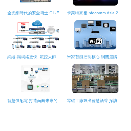
全光網時代的安全衛士 GL-E8016/24U-P系列PoE ONU在安防監控中的應用解析
卡萊特亮相Infocomm Asia 2025，解鎖視覺科技與智能網絡設備新紀元
網縱-讓網絡更快! 流控大師、緩存大師、WIFI大師、網縱智能
米家智能控制核心 網關選購指南
智慧供配電 打造面向未來的智能網絡設備成套裝工廠
零碳工廠飄出智慧酒香 探訪釀酒行業首家智能網絡零碳工廠