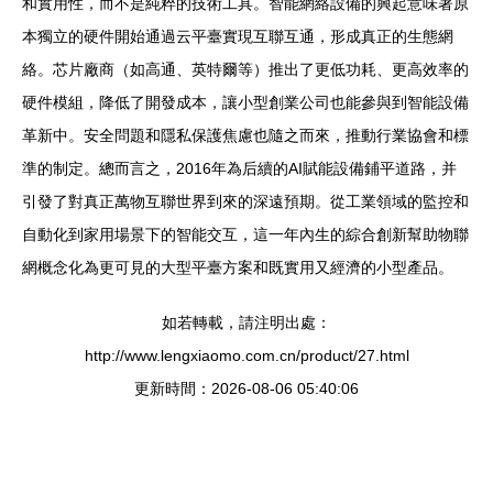
和實用性，而不是純粹的技術工具。智能網絡設備的興起意味著原
本獨立的硬件開始通過云平臺實現互聯互通，形成真正的生態網
絡。芯片廠商（如高通、英特爾等）推出了更低功耗、更高效率的
硬件模組，降低了開發成本，讓小型創業公司也能參與到智能設備
革新中。安全問題和隱私保護焦慮也隨之而來，推動行業協會和標
準的制定。總而言之，2016年為后續的AI賦能設備鋪平道路，并
引發了對真正萬物互聯世界到來的深遠預期。從工業領域的監控和
自動化到家用場景下的智能交互，這一年內生的綜合創新幫助物聯
網概念化為更可見的大型平臺方案和既實用又經濟的小型產品。
如若轉載，請注明出處：
http://www.lengxiaomo.com.cn/product/27.html
更新時間：2026-08-06 05:40:06