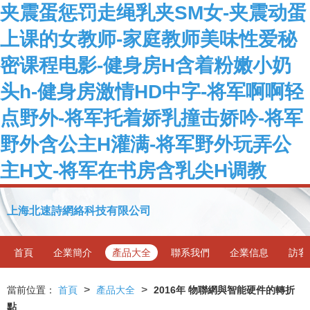
夹震蛋惩罚走绳乳夹SM女-夹震动蛋
上课的女教师-家庭教师美味性爱秘
密课程电影-健身房H含着粉嫩小奶
头h-健身房激情HD中字-将军啊啊轻
点野外-将军托着娇乳撞击娇吟-将军
野外含公主H灌满-将军野外玩弄公
主H文-将军在书房含乳尖H调教
上海北速詩網絡科技有限公司
首頁
企業簡介
產品大全
聯系我們
企業信息
訪客
>
>
當前位置：
首頁
產品大全
2016年 物聯網與智能硬件的轉折
點