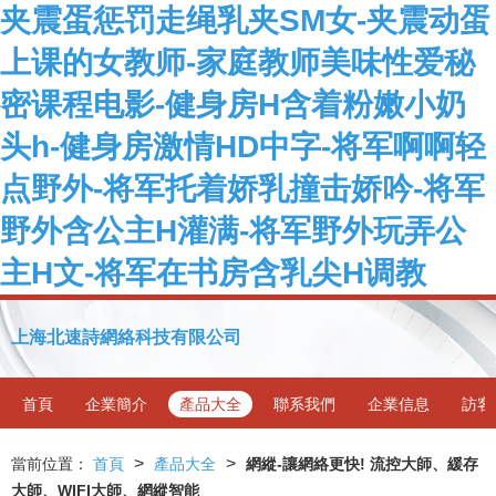
夹震蛋惩罚走绳乳夹SM女-夹震动蛋
上课的女教师-家庭教师美味性爱秘
密课程电影-健身房H含着粉嫩小奶
头h-健身房激情HD中字-将军啊啊轻
点野外-将军托着娇乳撞击娇吟-将军
野外含公主H灌满-将军野外玩弄公
主H文-将军在书房含乳尖H调教
上海北速詩網絡科技有限公司
首頁
企業簡介
產品大全
聯系我們
企業信息
訪客
>
>
當前位置：
首頁
產品大全
網縱-讓網絡更快! 流控大師、緩存
大師、WIFI大師、網縱智能