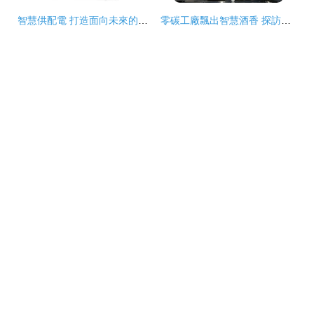
智慧供配電 打造面向未來的智能網絡設備成套裝工廠
零碳工廠飄出智慧酒香 探訪釀酒行業首家智能網絡零碳工廠