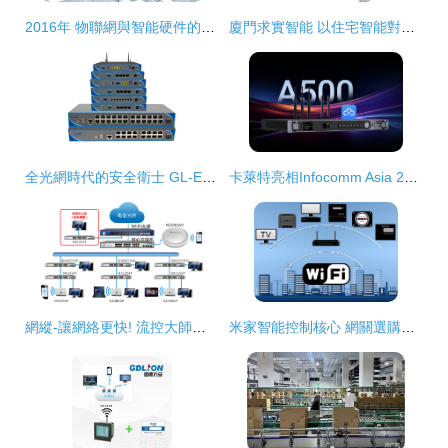
2016年 物聯網與智能硬件的轉折點
廈門求實智能 以住宅智能對講系統引領智慧生活新篇章
全光網時代的安全衛士 GL-E8016/24U-P系列PoE ONU在安防監控中的應用解析
卡萊特亮相Infocomm Asia 2025，解鎖視覺科技與智能網絡設備新紀元
網縱-讓網絡更快! 流控大師、緩存大師、WIFI大師、網縱智能
米家智能控制核心 網關選購指南