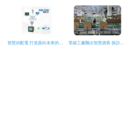
智慧供配電 打造面向未來的智能網絡設備成套裝工廠
零碳工廠飄出智慧酒香 探訪釀酒行業首家智能網絡零碳工廠