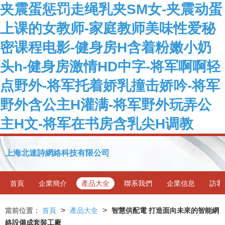
夹震蛋惩罚走绳乳夹SM女-夹震动蛋
上课的女教师-家庭教师美味性爱秘
密课程电影-健身房H含着粉嫩小奶
头h-健身房激情HD中字-将军啊啊轻
点野外-将军托着娇乳撞击娇吟-将军
野外含公主H灌满-将军野外玩弄公
主H文-将军在书房含乳尖H调教
上海北速詩網絡科技有限公司
首頁
企業簡介
產品大全
聯系我們
企業信息
訪客
>
>
當前位置：
首頁
產品大全
智慧供配電 打造面向未來的智能網
絡設備成套裝工廠