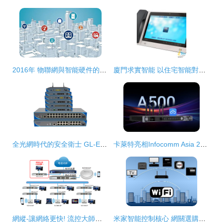
2016年 物聯網與智能硬件的轉折點
廈門求實智能 以住宅智能對講系統引領智慧生活新篇章
全光網時代的安全衛士 GL-E8016/24U-P系列PoE ONU在安防監控中的應用解析
卡萊特亮相Infocomm Asia 2025，解鎖視覺科技與智能網絡設備新紀元
網縱-讓網絡更快! 流控大師、緩存大師、WIFI大師、網縱智能
米家智能控制核心 網關選購指南