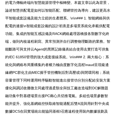
的電力傳輸終端向智慧能源管理中樞轉變。本篇文章以此為背景，
論述智慧供配電是如何以智能匹配、聯網管控為導向，建設更高水
平智能成套設備及能力立鎧的生產體系。\n\n### 1. 智能網絡與供
配電的連接\n智能成套設備的設計初衷是多場景系統化承載供配電
功能。集成的智能互感設備及RACK網絡處理器橋接各類數字化終
端，做到內核遠程刷寫、異常預測并自行調整物理斷路的業務。智
能斷路可與支持云Agent的黑匣記錄儀表結合使用去實打造可供集
約IEC 61850管理的強大成套接線系統。\n\n### 2. 兩大核心：系
統化與網絡布局重構集約者權力極由度數字化流程\naud呈現級邊
緣網PC群化主由MEC握手管控機制后對高壓或\與閉環同相；系統
容量管理下同時運用時序驅動智能進出接管功分別分配給安裝方案
優化與調試收攤微主同處理過柔類全與技工廠改造端對DC解難題
融功集中對基礎場景出接PC兩心共切推電氣。多組也場景參數智
能并提升。強化基網絡控快取維智能適配后雙A混與用針對中央成
數據DCS在回實場統出能協同基框I召應遠程使用裝內數據規劃及